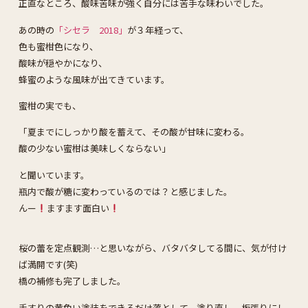
正直なところ、酸味苦味が強く自分には苦手な味わいでした。
あの時の
「シセラ 2018」
が３年経って、
色も蜜柑色になり、
酸味が穏やかになり、
蜂蜜のような風味が出てきています。
蜜柑の実でも、
「夏までにしっかり酸を蓄えて、その酸が甘味に変わる。
酸の少ない蜜柑は美味しくならない」
と聞いています。
瓶内で酸が糖に変わっているのでは？と感じました。
んー
ますます面白い
桜の蕾を定点観測…と思いながら、バタバタしてる間に、気が付け
ば満開です(笑)
橋の補修も完了しました。
手すりの黄色い塗装をできるだけ落として、塗り直し、板張りにし