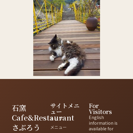
サイトメニ
For
石窯
ュー
Visitors
Cafe&Restaurant
English
トップ
information is
さぶろう
メニュー
available for