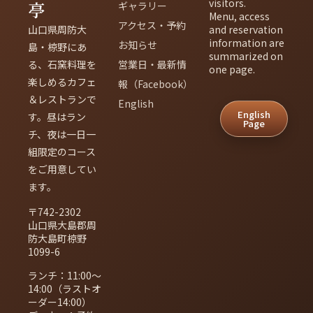
visitors.
亭
ギャラリー
Menu, access
アクセス・予約
山口県周防大
and reservation
information are
お知らせ
島・椋野にあ
summarized on
る、石窯料理を
営業日・最新情
one page.
楽しめるカフェ
報（Facebook）
＆レストランで
English
English
す。昼はラン
Page
チ、夜は一日一
組限定のコース
をご用意してい
ます。
〒742-2302
山口県大島郡周
防大島町椋野
1099-6
ランチ：11:00〜
14:00（ラストオ
ーダー14:00）