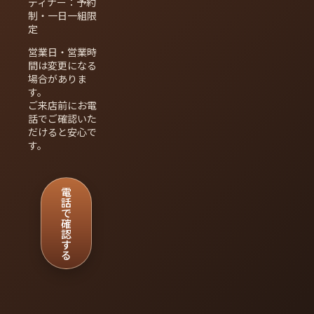
ディナー：予約
制・一日一組限
定
営業日・営業時
間は変更になる
場合がありま
す。
ご来店前にお電
話でご確認いた
だけると安心で
す。
電
話
で
確
認
す
る