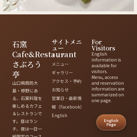
サイトメニ
For
石窯
ュー
Visitors
Cafe&Restaurant
English
トップ
information is
さぶろう
メニュー
available for
visitors.
亭
ギャラリー
Menu, access
アクセス・予約
山口県周防大
and reservation
information are
お知らせ
島・椋野にあ
summarized on
る、石窯料理を
営業日・最新情
one page.
楽しめるカフェ
報（Facebook）
＆レストランで
English
English
す。昼はラン
Page
チ、夜は一日一
組限定のコース