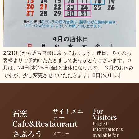
2/21(月)から通常営業に戻っております。連日、多くのお
客様よりご予約いただきましてありがとうございます。２
月は、24日(木)25日(金)と連休になります。 ３月のお休み
ですが、少し変更させていただきます。8日(火)1 […]
サイトメニ
For
石窯
ュー
Visitors
Cafe&Restaurant
English
トップ
information is
さぶろう
メニュー
available for