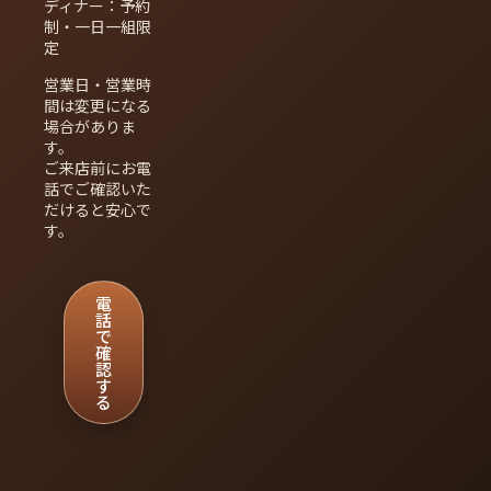
ディナー：予約
制・一日一組限
定
営業日・営業時
間は変更になる
場合がありま
す。
ご来店前にお電
話でご確認いた
だけると安心で
す。
電
話
で
確
認
す
る