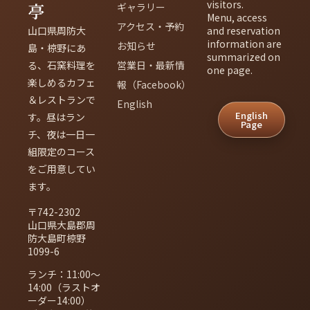
visitors.
亭
ギャラリー
Menu, access
アクセス・予約
山口県周防大
and reservation
information are
お知らせ
島・椋野にあ
summarized on
る、石窯料理を
営業日・最新情
one page.
楽しめるカフェ
報（Facebook）
＆レストランで
English
English
す。昼はラン
Page
チ、夜は一日一
組限定のコース
をご用意してい
ます。
〒742-2302
山口県大島郡周
防大島町椋野
1099-6
ランチ：11:00〜
14:00（ラストオ
ーダー14:00）