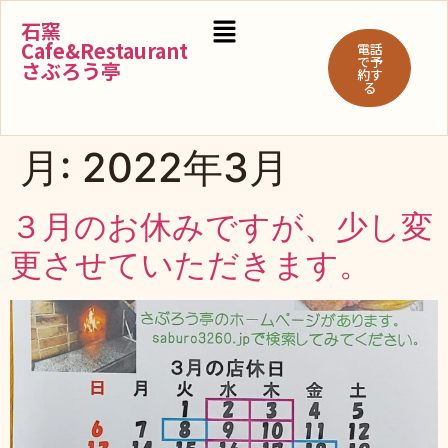
石窯
Cafe&Restaurant
電話
で予
さぶろう亭
約す
る
月:
2022年3月
３月のお休みですが、少し変
更させていただきます。