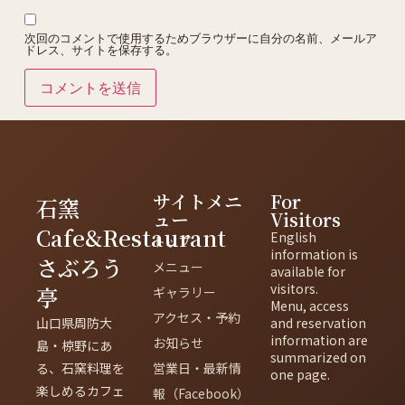
次回のコメントで使用するためブラウザーに自分の名前、メールア
ドレス、サイトを保存する。
サイトメニ
For
石窯
ュー
Visitors
Cafe&Restaurant
English
トップ
information is
さぶろう
メニュー
available for
visitors.
亭
ギャラリー
Menu, access
アクセス・予約
山口県周防大
and reservation
information are
お知らせ
島・椋野にあ
summarized on
る、石窯料理を
営業日・最新情
one page.
楽しめるカフェ
報（Facebook）